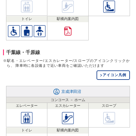
千葉線・千原線
※駅名・エレベーター/エスカレーター/スロープのアイコンクリックか
ら、
降車時に各設備まで近い車両をご確認いただけます
アイコン凡例
京成津田沼
コンコース － ホーム