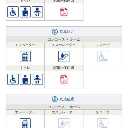
京成臼井
コンコース － ホーム
京成佐倉
コンコース － ホーム