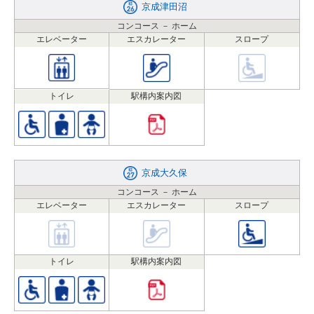
京成津田沼
コンコース － ホーム
京成大久保
コンコース － ホーム