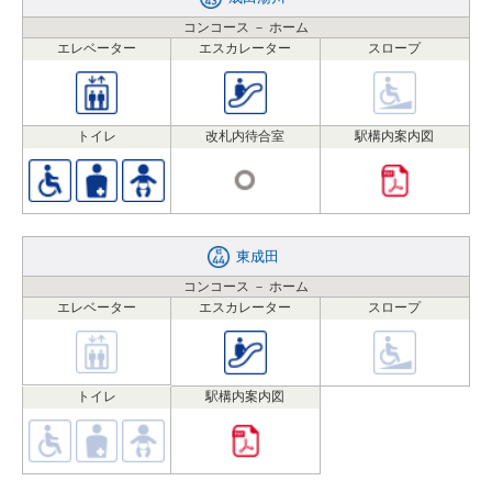
コンコース － ホーム
東成田
コンコース － ホーム