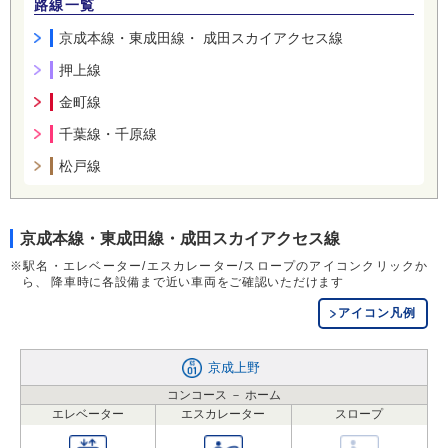
路線一覧
京成本線・東成田線・
成田スカイアクセス線
押上線
金町線
千葉線・千原線
松戸線
京成本線・東成田線・成田スカイアクセス線
※駅名・エレベーター/エスカレーター/スロープのアイコンクリックか
ら、
降車時に各設備まで近い車両をご確認いただけます
アイコン凡例
京成上野
コンコース － ホーム