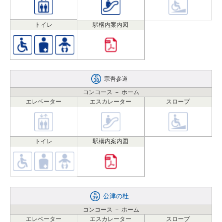
宗吾参道
コンコース － ホーム
公津の杜
コンコース － ホーム