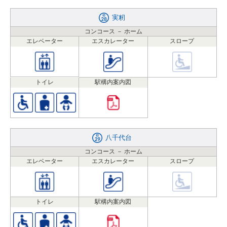
実籾
コンコース － ホーム
八千代台
コンコース － ホーム