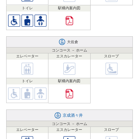
大佐倉
コンコース － ホーム
京成酒々井
コンコース － ホーム