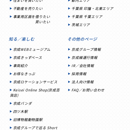
住まいを買いたい
都内エリア
不動産を売りたい
千葉県 印旛・北東エリア
事業用区画を借りたい
千葉県 千葉エリア
買いたい
茨城エリア
知る／楽しむ
その他のページ
京成WEBミュージアム
京成グループ情報
京成きっずベース
京成線運行情報
車両紹介
IR／会社情報
お得なきっぷ
採用情報
京成ロケーションサービス
法人向け情報
Keisei Online Shop(京成百
FAQ／お問い合わせ
貨店)
京成パンダ
四ツ木駅
旧博物館動物園駅
京成グループで巡る Short