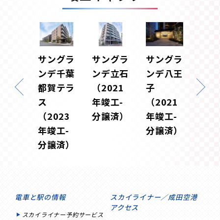
ングラ
サングラ
サングラ
サングラ
サン
デ東松
ンデ千葉
ンデ立石
ンデ八王
ンデ
都賀テラ
（2021
子
幡
024
ス
年竣工-
（2021
（20
工-
（2023
分譲済）
年竣工-
年竣
譲済）
年竣工-
分譲済）
分譲
分譲済）
電車と駅の情報
スカイライナー／成田空港
アクセス
スカイライナー予約サービス