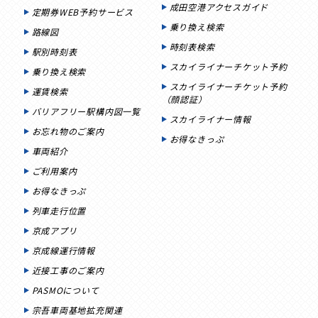
成田空港アクセスガイド
定期券WEB予約サービス
乗り換え検索
路線図
時刻表検索
駅別時刻表
スカイライナーチケット予約
乗り換え検索
スカイライナーチケット予約
運賃検索
（顔認証）
バリアフリー駅構内図一覧
スカイライナー情報
お忘れ物のご案内
お得なきっぷ
車両紹介
ご利用案内
お得なきっぷ
列車走行位置
京成アプリ
京成線運行情報
近接工事のご案内
PASMOについて
宗吾車両基地拡充関連