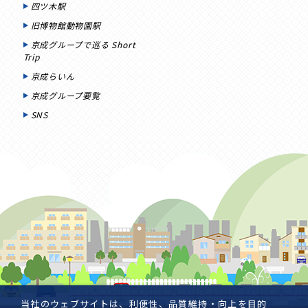
四ツ木駅
旧博物館動物園駅
京成グループで巡る Short
Trip
京成らいん
京成グループ要覧
SNS
当社のウェブサイトは、利便性、品質維持・向上を目的