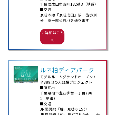
千葉県成田市東町132番3（地番）
■交通
京成本線「京成成田」駅 徒歩10
分 ※一部私有地を通ります
詳細はこち
ら
ルネ柏ディアパーク
モデルルームグランドオープン！
全389邸の大規模プロジェクト
■所在地
千葉県柏市豊四季台一丁目798－
1（地番）
■交通
JR常磐線「柏」駅徒歩15分
JR常磐線「柏」駅バス約9分、「向