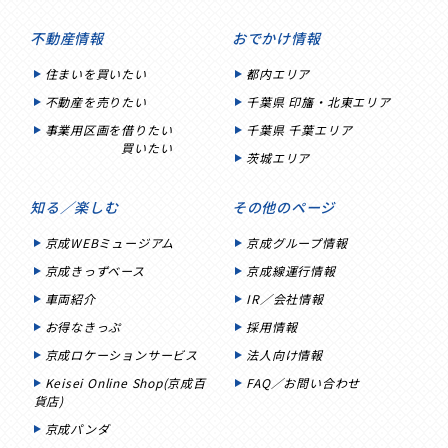
不動産情報
おでかけ情報
住まいを買いたい
都内エリア
不動産を売りたい
千葉県 印旛・北東エリア
事業用区画を借りたい
千葉県 千葉エリア
買いたい
茨城エリア
知る／楽しむ
その他のページ
京成WEBミュージアム
京成グループ情報
京成きっずベース
京成線運行情報
車両紹介
IR／会社情報
お得なきっぷ
採用情報
京成ロケーションサービス
法人向け情報
Keisei Online Shop(京成百
FAQ／お問い合わせ
貨店)
京成パンダ