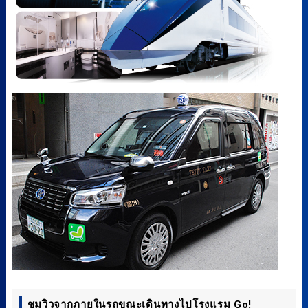
ชมวิวจากภายในรถขณะเดินทางไปโรงแรม Go!