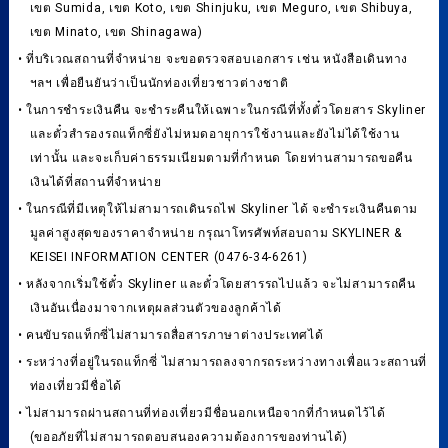
เขต Sumida, เขต Koto, เขต Shinjuku, เขต Meguro, เขต Shibuya,
เขต Minato, เขต Shinagawa)
• ที่บริเวณสถานที่จำหน่าย จะขอตรวจสอบเอกสาร เช่น หนังสือเดินทาง
ฯลฯ เพื่อยืนยันว่าเป็นนักท่องเที่ยวชาวต่างชาติ
• ในการชำระเงินคืน จะชำระคืนให้เฉพาะในกรณีที่ทั้งตั๋วโดยสาร Skyliner
และตั๋วสำรองรถแท็กซี่ยังไม่หมดอายุการใช้งานและยังไม่ได้ใช้งาน
เท่านั้น และจะเก็บค่าธรรมเนียมตามที่กำหนด โดยท่านสามารถขอคืน
เงินได้ที่สถานที่จำหน่าย
• ในกรณีที่มีเหตุให้ไม่สามารถเดินรถไฟ Skyliner ได้ จะชำระเงินคืนตาม
มูลค่าสูงสุดของราคาจำหน่าย กรุณาโทรศัพท์สอบถาม SKYLINER &
KEISEI INFORMATION CENTER (0476-34-6261)
• หลังจากเริ่มใช้ตั๋ว Skyliner และตั๋วโดยสารรถไปแล้ว จะไม่สามารถคืน
เงินอันเนื่องมาจากเหตุผลส่วนตัวของลูกค้าได้
• คนขับรถแท็กซี่ไม่สามารถสื่อสารภาษาต่างประเทศได้
• ระหว่างที่อยู่ในรถแท็กซี่ ไม่สามารถลงจากรถระหว่างทางเพื่อแวะสถานที่
ท่องเที่ยวมีชื่อได้
• ไม่สามารถผ่านสถานที่ท่องเที่ยวมีชื่อนอกเหนือจากที่กำหนดไว้ได้
(ขออภัยที่ไม่สามารถตอบสนองความต้องการของท่านได้)