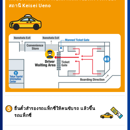
สถานี Keisei Ueno
ยื่นตั๋วสำรองรถแท็กซี่ให้คนขับรถ แล้วขึ้น
รถแท็กซี่