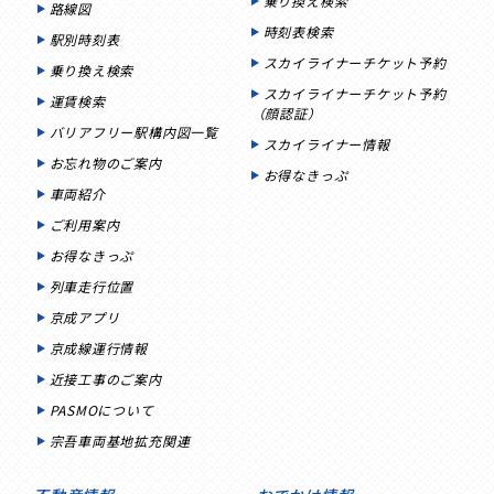
乗り換え検索
路線図
時刻表検索
駅別時刻表
スカイライナーチケット予約
乗り換え検索
スカイライナーチケット予約
運賃検索
（顔認証）
バリアフリー駅構内図一覧
スカイライナー情報
お忘れ物のご案内
お得なきっぷ
車両紹介
ご利用案内
お得なきっぷ
列車走行位置
京成アプリ
京成線運行情報
近接工事のご案内
PASMOについて
宗吾車両基地拡充関連