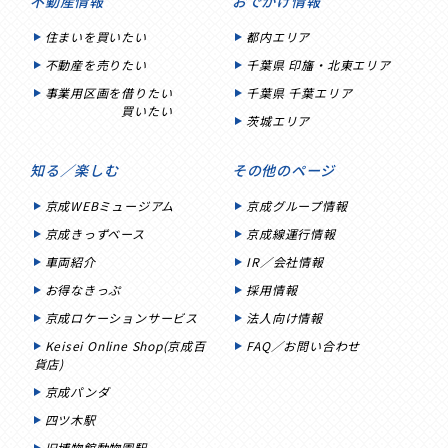
不動産情報
おでかけ情報
住まいを買いたい
都内エリア
不動産を売りたい
千葉県 印旛・北東エリア
事業用区画を借りたい
千葉県 千葉エリア
買いたい
茨城エリア
知る／楽しむ
その他のページ
京成WEBミュージアム
京成グループ情報
京成きっずベース
京成線運行情報
車両紹介
IR／会社情報
お得なきっぷ
採用情報
京成ロケーションサービス
法人向け情報
Keisei Online Shop(京成百
FAQ／お問い合わせ
貨店)
京成パンダ
四ツ木駅
旧博物館動物園駅