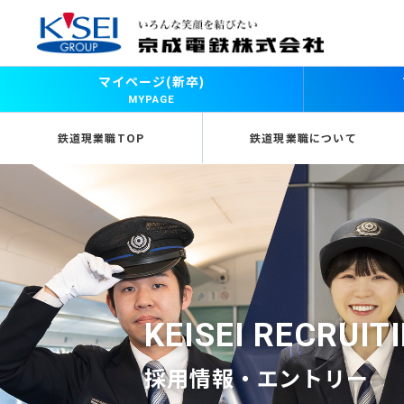
マイページ(新卒)
MYPAGE
鉄道現業職TOP
鉄道現業職について
KEISEI RECRUIT
採用情報・エントリー