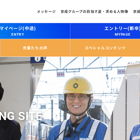
メッセージ
京成グループの目指す姿・求める人物像
京
マイページ(中途)
エントリー(新卒
ENTRY
MYPAGE
先輩たちの声
スペシャルコンテンツ
ING SITE