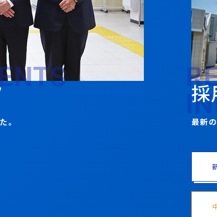
R
TENTS
採
ツ
I
最新の
た。