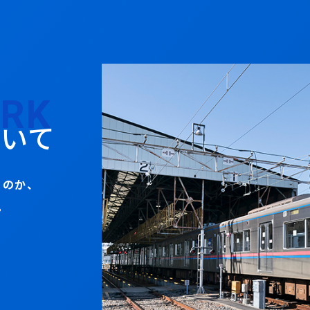
ORK
ついて
るのか、
。