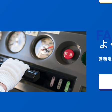
F
よ
就職