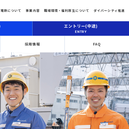
成電鉄について
事業内容
職場環境・福利厚生について
ダイバーシティ推進
)
エントリー(中途)
ENTRY
採用情報
FAQ