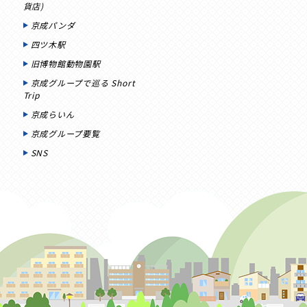
貨店)
京成パンダ
四ツ木駅
旧博物館動物園駅
京成グループで巡る Short
Trip
京成らいん
京成グループ要覧
SNS