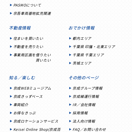
PASMOについて
宗吾車両基地拡充関連
不動産情報
おでかけ情報
住まいを買いたい
都内エリア
不動産を売りたい
千葉県 印旛・北東エリア
事業用区画を借りたい
千葉県 千葉エリア
買いたい
茨城エリア
知る／楽しむ
その他のページ
京成WEBミュージアム
京成グループ情報
京成きっずベース
京成線運行情報
車両紹介
IR／会社情報
お得なきっぷ
採用情報
京成ロケーションサービス
法人向け情報
Keisei Online Shop(京成百
FAQ／お問い合わせ