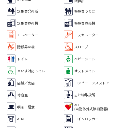
精算所
定期券発売所
特急券うりば
定期券券売機
特急券券売機
エレベーター
エスカレーター
階段昇降機
スロープ
トイレ
ベビーシート
車いす対応トイレ
オストメイト
店舗／売店
コンビニエンスストア
待合室
忘れ物取扱所
AED
喫茶・軽食
(自動体外式除細動器)
ATM
コインロッカー