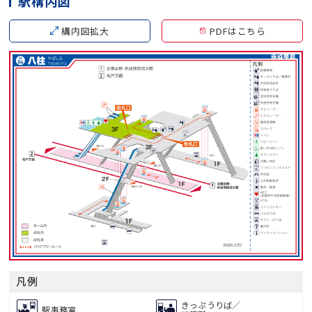
駅構内図
構内図拡大
PDFはこちら
凡例
きっぷうりば／
駅事務室