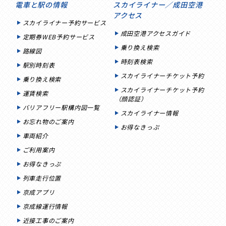
電車と駅の情報
スカイライナー／成田空港
アクセス
スカイライナー予約サービス
成田空港アクセスガイド
定期券WEB予約サービス
乗り換え検索
路線図
時刻表検索
駅別時刻表
スカイライナーチケット予約
乗り換え検索
スカイライナーチケット予約
運賃検索
（顔認証）
バリアフリー駅構内図一覧
スカイライナー情報
お忘れ物のご案内
お得なきっぷ
車両紹介
ご利用案内
お得なきっぷ
列車走行位置
京成アプリ
京成線運行情報
近接工事のご案内