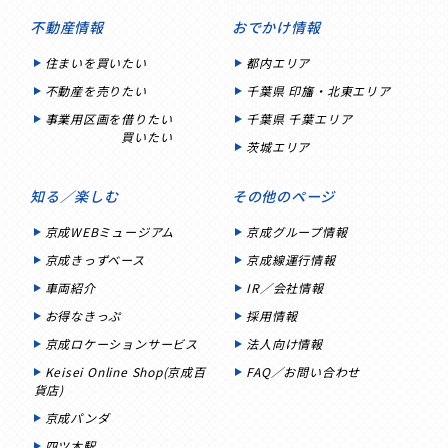
不動産情報
おでかけ情報
住まいを買いたい
都内エリア
不動産を売りたい
千葉県 印旛・北東エリア
事業用区画を借りたい
千葉県 千葉エリア
買いたい
茨城エリア
知る／楽しむ
その他のページ
京成WEBミュージアム
京成グループ情報
京成きっずベース
京成線運行情報
車両紹介
IR／会社情報
お得なきっぷ
採用情報
京成ロケーションサービス
法人向け情報
Keisei Online Shop(京成百
FAQ／お問い合わせ
貨店)
京成パンダ
四ツ木駅