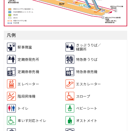
凡例
きっぷうりば／
駅事務室
精算所
定期券発売所
特急券うりば
定期券券売機
特急券券売機
エレベーター
エスカレーター
階段昇降機
スロープ
トイレ
ベビーシート
車いす対応トイレ
オストメイト