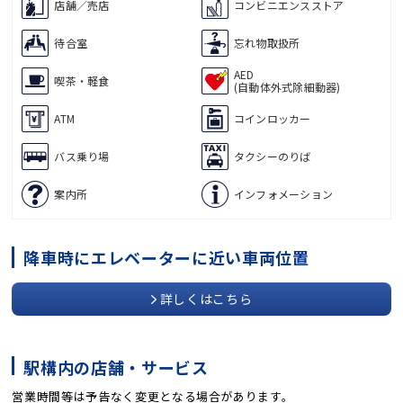
店舗／売店
コンビニエンスストア
待合室
忘れ物取扱所
AED
喫茶・軽食
(自動体外式除細動器)
ATM
コインロッカー
バス乗り場
タクシーのりば
案内所
インフォメーション
降車時にエレベーターに近い車両位置
詳しくはこちら
駅構内の店舗・サービス
営業時間等は予告なく変更となる場合があります。