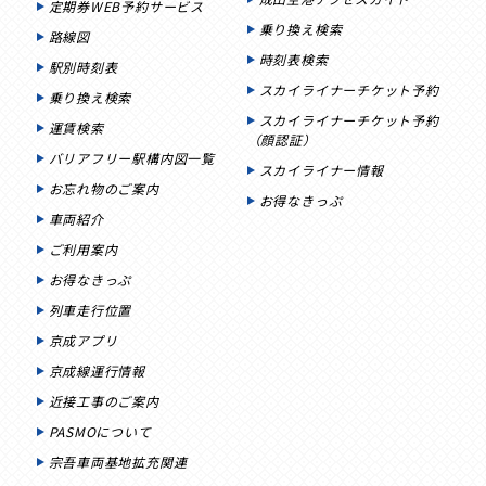
定期券WEB予約サービス
乗り換え検索
路線図
時刻表検索
駅別時刻表
スカイライナーチケット予約
乗り換え検索
スカイライナーチケット予約
運賃検索
（顔認証）
バリアフリー駅構内図一覧
スカイライナー情報
お忘れ物のご案内
お得なきっぷ
車両紹介
ご利用案内
お得なきっぷ
列車走行位置
京成アプリ
京成線運行情報
近接工事のご案内
PASMOについて
宗吾車両基地拡充関連