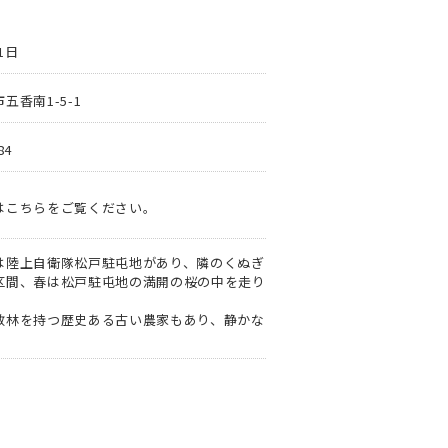
1日
五香南1-5-1
84
はこちらをご覧ください。
は陸上自衛隊松戸駐屯地があり、隣のくぬぎ
区間、春は松戸駐屯地の満開の桜の中を走り
敷林を持つ歴史ある古い農家もあり、静かな
。