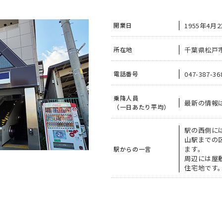
1955年4月2
開業日
千葉県松戸市
所在地
047-387-36
電話番号
乗降人員
最新の情報
（一日あたり平均）
駅の西側に
山駅までの
ます。
駅からの一言
周辺には屋
住宅地です