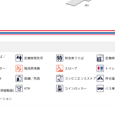
ば／
定期券発売所
特急券うりば
定期券
ター
階段昇降機
スロープ
トイレ
ト
店舗／売店
コンビニエンスストア
待合室
ATM
コインロッカー
バス乗
式除細動器)
ーション