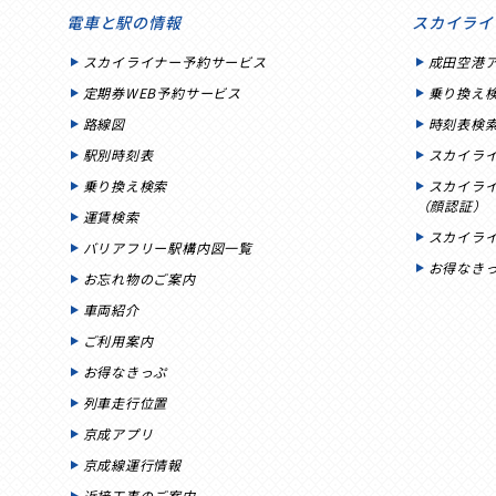
電車と駅の情報
スカイライ
スカイライナー予約サービス
成田空港
定期券WEB予約サービス
乗り換え
路線図
時刻表検
駅別時刻表
スカイラ
乗り換え検索
スカイラ
（顔認証）
運賃検索
スカイラ
バリアフリー駅構内図一覧
お得なき
お忘れ物のご案内
車両紹介
ご利用案内
お得なきっぷ
列車走行位置
京成アプリ
京成線運行情報
近接工事のご案内