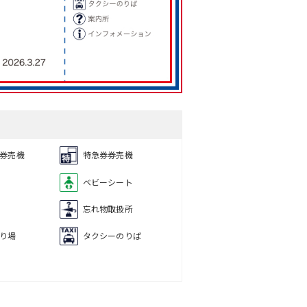
券売機
特急券券売機
ベビーシート
忘れ物取扱所
り場
タクシーのりば