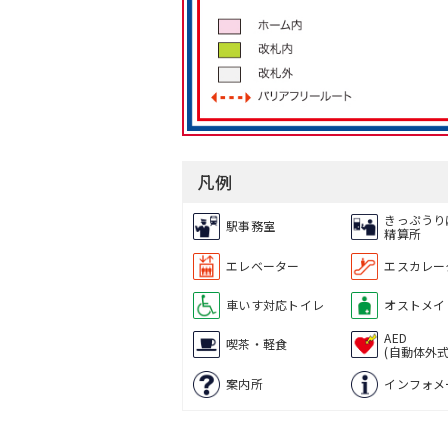
凡例
きっぷうり
駅事務室
精算所
エレベーター
エスカレー
車いす対応トイレ
オストメイ
AED
喫茶・軽食
(自動体外
案内所
インフォメ