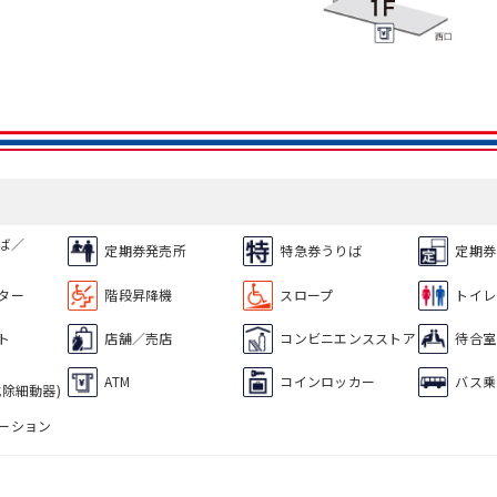
ば／
定期券発売所
特急券うりば
定期券
ター
階段昇降機
スロープ
トイレ
ト
店舗／売店
コンビニエンスストア
待合室
ATM
コインロッカー
バス乗
式除細動器)
ーション