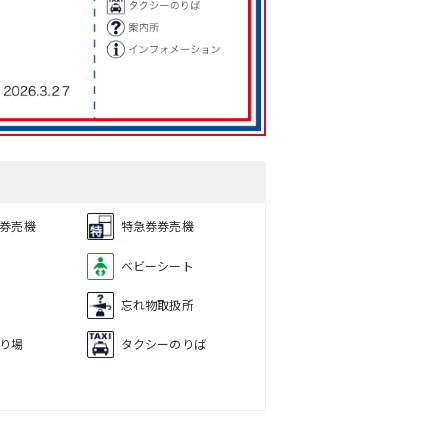
券売機
特急券券売機
ベビーシート
忘れ物取扱所
り場
タクシーのりば