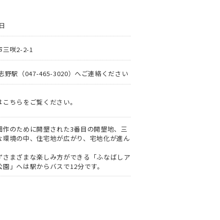
8日
三咲2-2-1
志野駅（047-465-3020）へご連絡ください
はこちらをご覧ください。
畑作のために開墾された3番目の開墾地、三
な環境の中、住宅地が広がり、宅地化が進ん
ずさまざまな楽しみ方ができる「ふなばしア
公園」へは駅からバスで12分です。