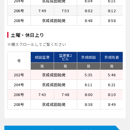
204号
京成成田始発
6:04
6:15
206号
7:49
7:53
8:02
8:12
208号
京成成田始発
8:48
8:58
土曜・休日上り
※横スクロールしてご覧ください
空港第2
成田空港
京成成田
京成佐倉
ビル
号
発
発
発
発
202号
京成成田始発
5:35
5:46
204号
京成成田始発
6:11
6:21
206号
7:43
7:48
8:00
8:10
208号
京成成田始発
8:38
8:49