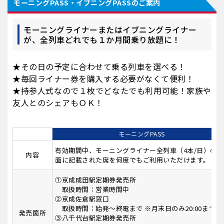
モーニングPASS・イブニングPASSのご案内
モーニングライナーまたはイブニングライナー
が、全列車どれでも１か月間乗り放題に！
★その日の予定に合わせて乗る列車を選べる！
★毎回ライナー券を購入する必要がなくて便利！
★持参人式なので１枚でどなたでも利用可能！家族や
友人とのシェアもＯＫ！
モーニングPASS
有効期間中、モーニングライナー全列車（4本/日）の券
内容
面に記載された席を何度でもご利用いただけます。
①京成成田駅定期券発売所
取扱時間：営業時間中
②京成佐倉駅窓口
取扱時間：始発～終電まで ※月末日のみ20:00まで
発売箇所
③八千代台駅定期券発売所