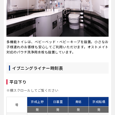
多機能トイレは、ベビーベッド・ベビーキープを設置。小さなお
子様連れのお客様も安心してご利用いただけます。オストメイト
対応のパウチ洗浄用水栓も設置しています。
イブニングライナー時刻表
平日下り
※横スクロールしてご覧ください
京成上野
日暮里
青砥
京成船橋
号
発
発
発
発