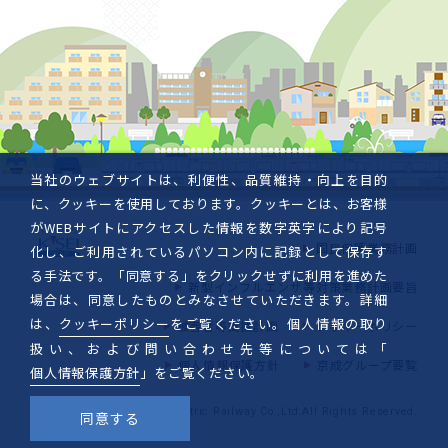
当社のウェブサイトは、利便性、品質維持・向上を目的
に、クッキーを使用しております。クッキーとは、お客様
がWEBサイトにアクセスした情報を数字英字により記号
国民保護業務計画
化し、ご利用されているパソコン内に記録として保存す
る手法です。「同意する」をクリックせずに利用を進めた
新型インフルエンザ等対策業務計画要旨
場合は、同意したものとみなさせていただきます。詳細
は、
クッキーポリシー
をご覧ください。個人情報の取り
被害者等支援計画
クッキーポリシー
扱い、および問い合わせ先等については「
個人情報保護方針
京成グループ要覧
個人情報保護方針
」をご覧ください。
Copyright © Keisei Electric Railway Co.,Ltd.All Rights Reserved.
同意する