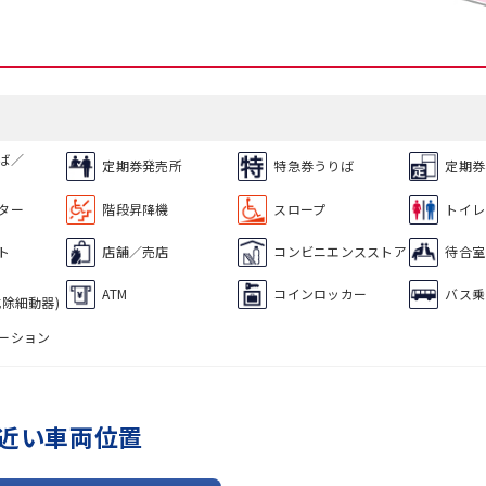
ば／
定期券発売所
特急券うりば
定期券
ター
階段昇降機
スロープ
トイレ
ト
店舗／売店
コンビニエンスストア
待合室
ATM
コインロッカー
バス乗
式除細動器)
ーション
近い車両位置