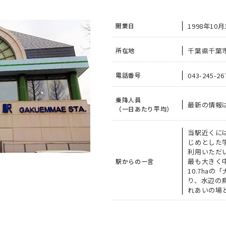
1998年10月
開業日
千葉県千葉市
所在地
043-245-26
電話番号
乗降人員
最新の情報
（一日あたり平均）
当駅近くに
じめとした
利用いただ
最も大きく
駅からの一言
10.7ha
り、水辺の
れあいの場