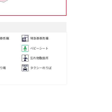
券売機
特急券券売機
ベビーシート
忘れ物取扱所
り場
タクシーのりば