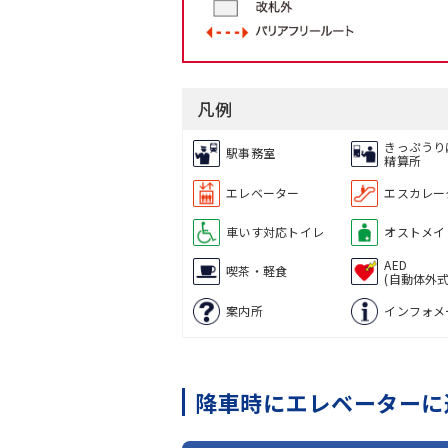
凡例
きっぷうり
駅事務室
精算所
エレベーター
エスカレー
車いす対応トイレ
オストメイ
AED
喫茶・軽食
(自動体外
案内所
インフォメ
降車時にエレベーターに