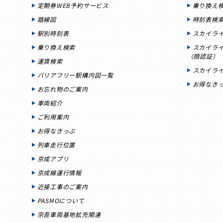
定期券WEB予約サービス
乗り換え
路線図
時刻表検
駅別時刻表
スカイラ
乗り換え検索
スカイラ
（顔認証）
運賃検索
スカイラ
バリアフリー駅構内図一覧
お得なき
お忘れ物のご案内
車両紹介
ご利用案内
お得なきっぷ
列車走行位置
京成アプリ
京成線運行情報
近接工事のご案内
PASMOについて
宗吾車両基地拡充関連