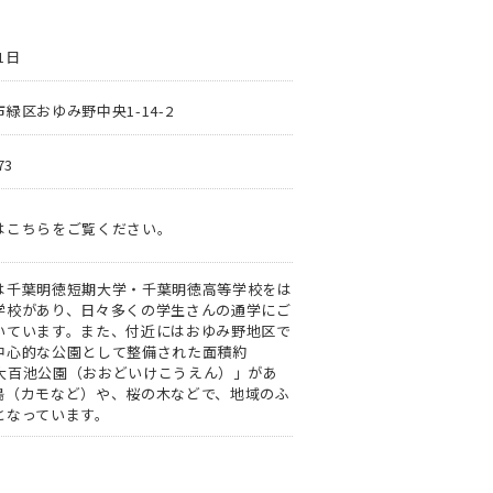
1日
緑区おゆみ野中央1-14-2
73
はこちらをご覧ください。
は千葉明徳短期大学・千葉明徳高等学校をは
学校があり、日々多くの学生さんの通学にご
いています。また、付近にはおゆみ野地区で
中心的な公園として整備された面積約
の「大百池公園（おおどいけこうえん）」があ
鳥（カモなど）や、桜の木などで、地域のふ
となっています。