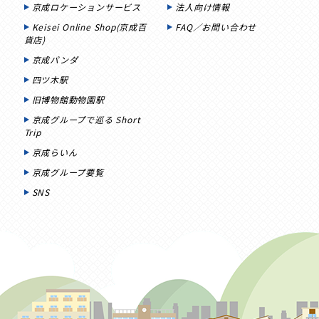
京成ロケーションサービス
法人向け情報
Keisei Online Shop(京成百
FAQ／お問い合わせ
貨店)
京成パンダ
四ツ木駅
旧博物館動物園駅
京成グループで巡る Short
Trip
京成らいん
京成グループ要覧
SNS