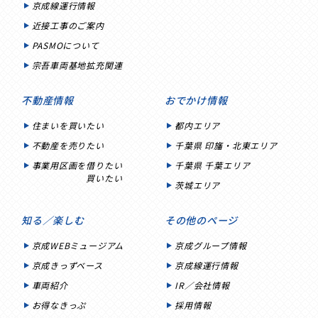
京成線運行情報
近接工事のご案内
PASMOについて
宗吾車両基地拡充関連
不動産情報
おでかけ情報
住まいを買いたい
都内エリア
不動産を売りたい
千葉県 印旛・北東エリア
事業用区画を借りたい
千葉県 千葉エリア
買いたい
茨城エリア
知る／楽しむ
その他のページ
京成WEBミュージアム
京成グループ情報
京成きっずベース
京成線運行情報
車両紹介
IR／会社情報
お得なきっぷ
採用情報