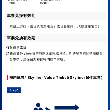
17:00
15:00
車票兌換有效期
・京成上野站（當日票售票櫃台）或日暮里站（JR線連接窗口）
車票兌換有效期
僅限購票當日
請務必於Skyliner發車時刻之前完成兌換。即將發車前的時段櫃台
十分壅擠，請保留充裕的時間提早前往。
機內購票/ Skyliner Value Ticket(Skyliner超值車票)
Step1