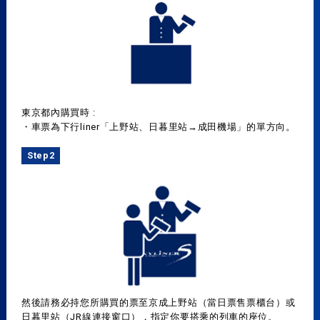
東京都內購買時 :
・車票為下行liner「上野站、日暮里站→成田機場」的單方向。
Step2
然後請務必持您所購買的票至京成上野站（當日票售票櫃台）或
日暮里站（JR線連接窗口），指定你要搭乘的列車的座位。