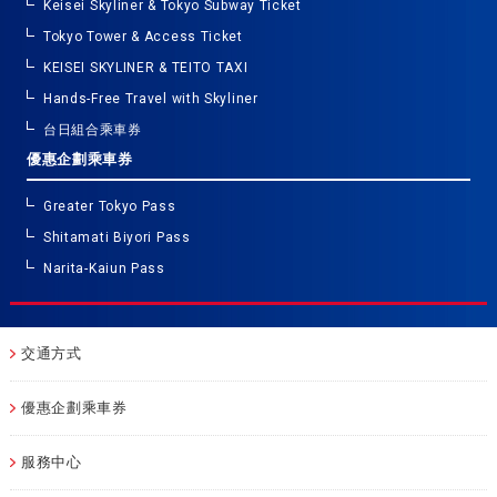
Keisei Skyliner & Tokyo Subway Ticket
Tokyo Tower & Access Ticket
KEISEI SKYLINER & TEITO TAXI
Hands-Free Travel with Skyliner
台日組合乘車券
優惠企劃乘車券
Greater Tokyo Pass
Shitamati Biyori Pass
Narita-Kaiun Pass
交通方式
優惠企劃乘車券
服務中心