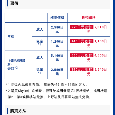
票價
標準價格
折扣價格
270日元 折扣
2,310日
2,580日
成人
元
元
單程
140日元 折扣
1,150日
兒童
1,290日
*1
元
元
660日元 折扣
4,500日
5,160日
成人
元
元
（僅限網路購
票）
*2
去回
340日元 折扣
2,240日
兒童
2,580日
*1
元
元
＊1 括弧內為孩童票價。 孩童係指6 歲～11歲的客人。
＊2 購買Skyler往返券時，僅可於成田機場第1候機樓站、成田機場
第2・第3候機樓站兌換。上野站及日暮里站無法兌換。
購買方法