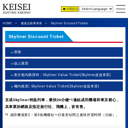
交通資訊
HOME
優惠企劃乘車券
Skyliner Discount Tickets
Skyliner Discount Ticket
票價
線上購票
東京都內購買時：Skyliner Value Ticket(Skyliner超值車票)
機內購票/ Skyliner Value Ticket(Skyliner超值車票)
京成Skyliner特急列車，最快36分鐘*1連結成田機場和東京都心，
其車票於網路及指定旅行社、飛機上，皆有售。
*1 成田機場第2・第3候機樓站〜日暮里站間之最快所需時間（分鐘）。