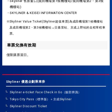
・Skyliner 售票窗口(成田機場第1候機樓站/成田機場第2・第3候
機樓站)
・SKYLINER & KEISEI INFORMATION CENTER
※Skyliner Value Ticket(Skyliner超值車票)為成田機場第1候機樓站
及成田機場第2・第3候機樓站→日暮里站、京成上野站的去程單程車
票。
車票兌換有效期
僅限購票當日。
Skyliner 優惠企劃乘車券
Skyliner e-ticket Face Check in Go（臉部辨識）
Tokyo City Pass（標準版）＋京成Skyliner
Skyliner Discount Ticket