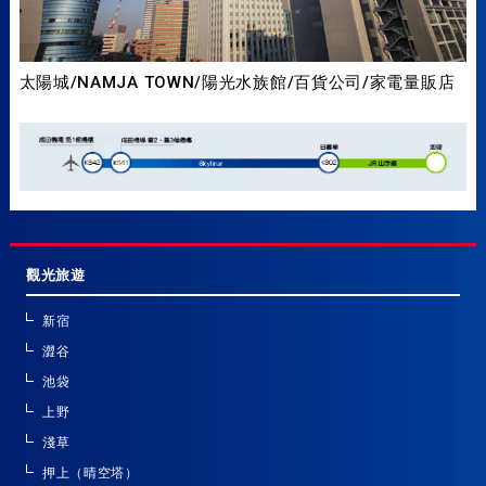
太陽城/NAMJA TOWN/陽光水族館/百貨公司/家電量販店
觀光旅遊
新宿
澀谷
池袋
上野
淺草
押上（晴空塔）