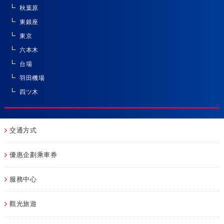
秋葉原
東銀座
東京
六本木
台場
羽田機場
四ツ木
交通方式
優惠企劃乘車券
服務中心
觀光旅遊