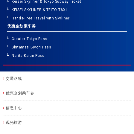
Keisei Skyliner & Tokyo Subway Ticket
KEISEI SKYLINER & TEITO TAXI
Hands-Free Travel with Skyliner
优惠企划乘车券
Greater Tokyo Pass
Shitamati Biyori Pass
Narita-Kaiun Pass
交通路线
优惠企划乘车券
信息中心
观光旅游