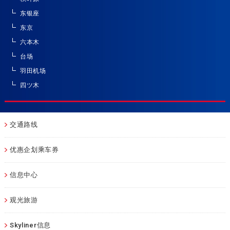
东银座
东京
六本木
台场
羽田机场
四ツ木
交通路线
优惠企划乘车券
信息中心
观光旅游
Skyliner信息