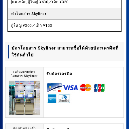
[แม่เหล็ก]ผู้ใหญ่ ¥630／เด็ก ¥320
ค่าโดยสาร Skyliner
ผู้ใหญ่ ¥300／เด็ก ¥150
บัตรโดยสาร Skyliner สามารถซื้อได้ด้วยบัตรเครดิตที่
ใช้กันทั่วไป
เครื่องขายบัตร
รับบัตรเครดิต
โดยสาร Skyliner
ช่องจำหน่ายตั๋ว