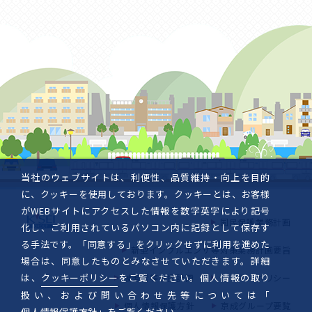
当社のウェブサイトは、利便性、品質維持・向上を目的
に、クッキーを使用しております。クッキーとは、お客様
がWEBサイトにアクセスした情報を数字英字により記号
国民保護業務計画
化し、ご利用されているパソコン内に記録として保存す
る手法です。「同意する」をクリックせずに利用を進めた
新型インフルエンザ等対策業務計画要旨
場合は、同意したものとみなさせていただきます。詳細
は、
クッキーポリシー
をご覧ください。個人情報の取り
被害者等支援計画
クッキーポリシー
扱い、および問い合わせ先等については「
個人情報保護方針
京成グループ要覧
個人情報保護方針
」をご覧ください。