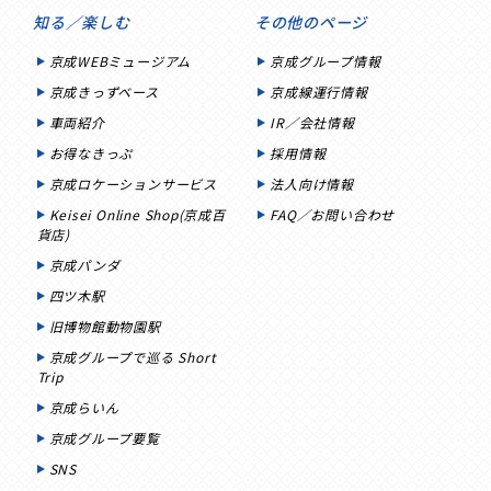
知る／楽しむ
その他のページ
京成WEBミュージアム
京成グループ情報
京成きっずベース
京成線運行情報
車両紹介
IR／会社情報
お得なきっぷ
採用情報
京成ロケーションサービス
法人向け情報
Keisei Online Shop(京成百
FAQ／お問い合わせ
貨店)
京成パンダ
四ツ木駅
旧博物館動物園駅
京成グループで巡る Short
Trip
京成らいん
京成グループ要覧
SNS