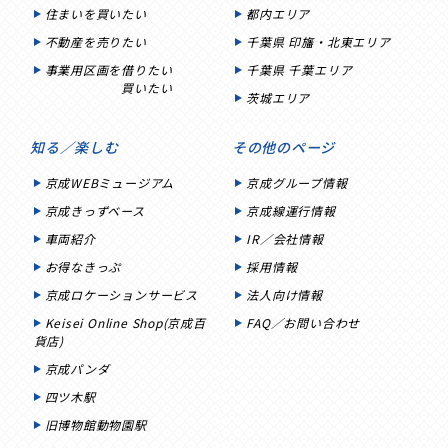
住まいを買いたい
都内エリア
不動産を売りたい
千葉県 印旛・北東エリア
事業用区画を借りたい
千葉県 千葉エリア
買いたい
茨城エリア
知る／楽しむ
その他のページ
京成WEBミュージアム
京成グループ情報
京成きっずベース
京成線運行情報
車両紹介
IR／会社情報
お得なきっぷ
採用情報
京成ロケーションサービス
法人向け情報
Keisei Online Shop(京成百
FAQ／お問い合わせ
貨店)
京成パンダ
四ツ木駅
旧博物館動物園駅