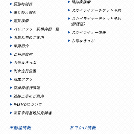
時刻表検索
駅別時刻表
スカイライナーチケット予約
乗り換え検索
スカイライナーチケット予約
運賃検索
（顔認証）
バリアフリー駅構内図一覧
スカイライナー情報
お忘れ物のご案内
お得なきっぷ
車両紹介
ご利用案内
お得なきっぷ
列車走行位置
京成アプリ
京成線運行情報
近接工事のご案内
PASMOについて
宗吾車両基地拡充関連
不動産情報
おでかけ情報