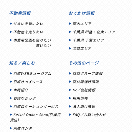
不動産情報
おでかけ情報
住まいを買いたい
都内エリア
不動産を売りたい
千葉県 印旛・北東エリア
事業用区画を借りたい
千葉県 千葉エリア
買いたい
茨城エリア
知る／楽しむ
その他のページ
京成WEBミュージアム
京成グループ情報
京成きっずベース
京成線運行情報
車両紹介
IR／会社情報
お得なきっぷ
採用情報
京成ロケーションサービス
法人向け情報
Keisei Online Shop(京成百
FAQ／お問い合わせ
貨店)
京成パンダ