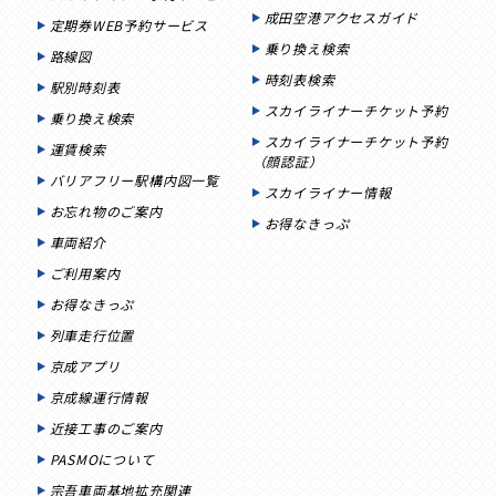
成田空港アクセスガイド
定期券WEB予約サービス
乗り換え検索
路線図
時刻表検索
駅別時刻表
スカイライナーチケット予約
乗り換え検索
スカイライナーチケット予約
運賃検索
（顔認証）
バリアフリー駅構内図一覧
スカイライナー情報
お忘れ物のご案内
お得なきっぷ
車両紹介
ご利用案内
お得なきっぷ
列車走行位置
京成アプリ
京成線運行情報
近接工事のご案内
PASMOについて
宗吾車両基地拡充関連