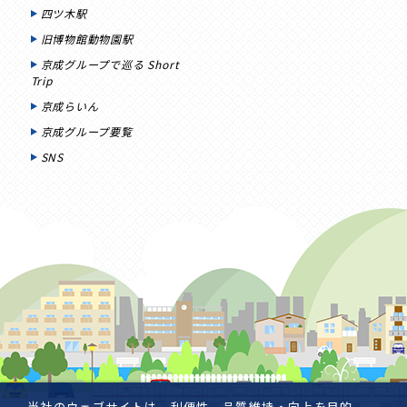
四ツ木駅
旧博物館動物園駅
京成グループで巡る Short
Trip
京成らいん
京成グループ要覧
SNS
当社のウェブサイトは、利便性、品質維持・向上を目的