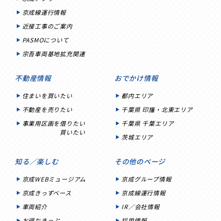
京成線運行情報
近接工事のご案内
PASMOについて
宗吾車両基地拡充関連
不動産情報
おでかけ情報
住まいを買いたい
都内エリア
不動産を売りたい
千葉県 印旛・北東エリア
事業用区画を借りたい
千葉県 千葉エリア
買いたい
茨城エリア
知る／楽しむ
その他のページ
京成WEBミュージアム
京成グループ情報
京成きっずベース
京成線運行情報
車両紹介
IR／会社情報
お得なきっぷ
採用情報