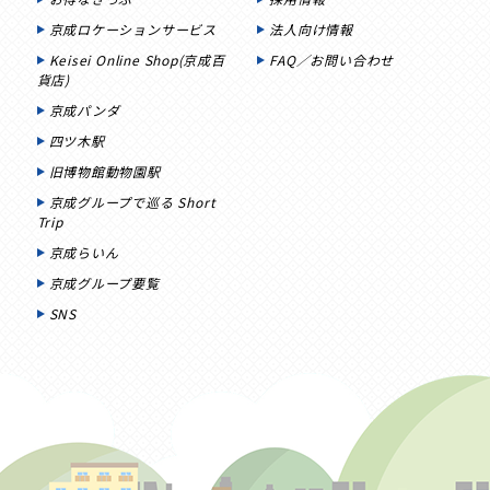
京成ロケーションサービス
法人向け情報
Keisei Online Shop(京成百
FAQ／お問い合わせ
貨店)
京成パンダ
四ツ木駅
旧博物館動物園駅
京成グループで巡る Short
Trip
京成らいん
京成グループ要覧
SNS