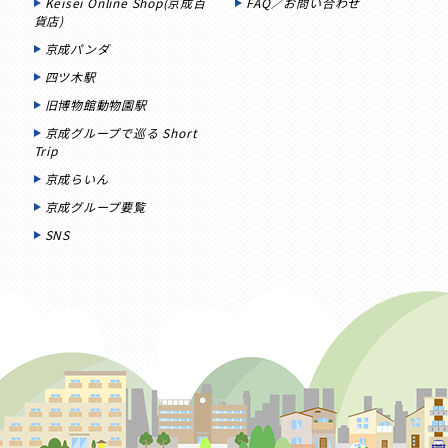
Keisei Online Shop(京成百
FAQ／お問い合わせ
貨店)
京成パンダ
四ツ木駅
旧博物館動物園駅
京成グループで巡る Short
Trip
京成らいん
京成グループ要覧
SNS