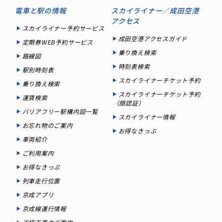
電車と駅の情報
スカイライナー／成田空港
アクセス
スカイライナー予約サービス
成田空港アクセスガイド
定期券WEB予約サービス
乗り換え検索
路線図
時刻表検索
駅別時刻表
スカイライナーチケット予約
乗り換え検索
スカイライナーチケット予約
運賃検索
（顔認証）
バリアフリー駅構内図一覧
スカイライナー情報
お忘れ物のご案内
お得なきっぷ
車両紹介
ご利用案内
お得なきっぷ
列車走行位置
京成アプリ
京成線運行情報