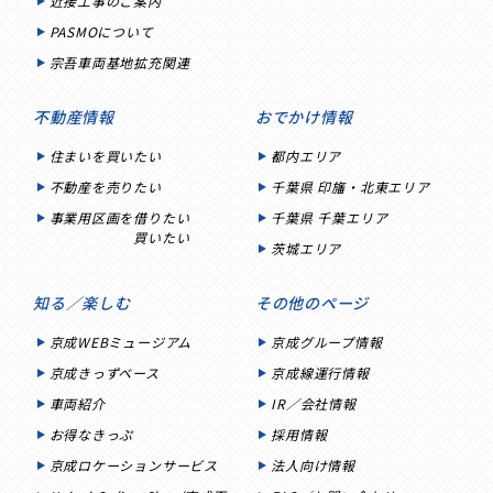
近接工事のご案内
PASMOについて
宗吾車両基地拡充関連
不動産情報
おでかけ情報
住まいを買いたい
都内エリア
不動産を売りたい
千葉県 印旛・北東エリア
事業用区画を借りたい
千葉県 千葉エリア
買いたい
茨城エリア
知る／楽しむ
その他のページ
京成WEBミュージアム
京成グループ情報
京成きっずベース
京成線運行情報
車両紹介
IR／会社情報
お得なきっぷ
採用情報
京成ロケーションサービス
法人向け情報