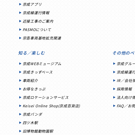
京成アプリ
京成線運行情報
近接工事のご案内
PASMOについて
宗吾車両基地拡充関連
知る／楽しむ
その他のペ
京成WEBミュージアム
京成グル
京成きっずベース
京成線運
車両紹介
IR／会社
お得なきっぷ
採用情報
京成ロケーションサービス
法人向け
Keisei Online Shop(京成百貨店)
FAQ／お
京成パンダ
四ツ木駅
旧博物館動物園駅