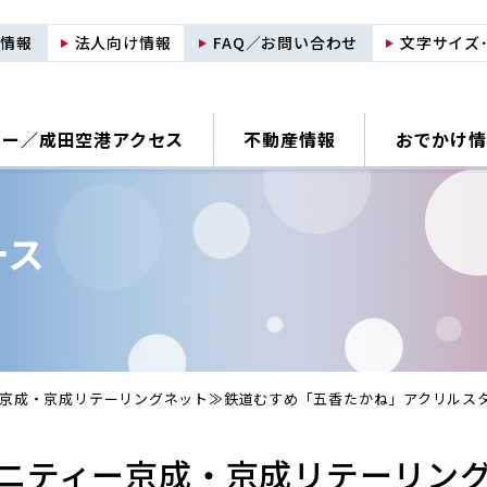
用情報
法人向け情報
FAQ／お問い合わせ
文字サイズ
ナー／
成田空港アクセス
不動産情報
おでかけ情
ース
京成・京成リテーリングネット≫鉄道むすめ「五香たかね」アクリルス
ニティー京成・京成リテーリン