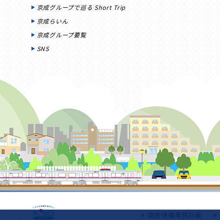
京成グループで巡る Short Trip
京成らいん
京成グループ要覧
SNS
国民保護業務計画