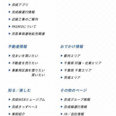
京成アプリ
京成線運行情報
近接工事のご案内
PASMOについて
宗吾車両基地拡充関連
不動産情報
おでかけ情報
住まいを買いたい
都内エリア
不動産を売りたい
千葉県 印旛・北東エリア
事業用区画を借りたい
千葉県 千葉エリア
買いたい
茨城エリア
知る／楽しむ
その他のページ
京成WEBミュージアム
京成グループ情報
京成きっずベース
京成線運行情報
車両紹介
IR／会社情報