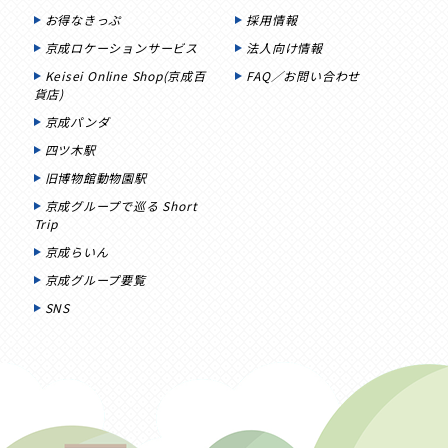
お得なきっぷ
採用情報
京成ロケーションサービス
法人向け情報
Keisei Online Shop(京成百
FAQ／お問い合わせ
貨店)
京成パンダ
四ツ木駅
旧博物館動物園駅
京成グループで巡る Short
Trip
京成らいん
京成グループ要覧
SNS