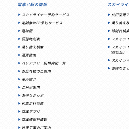
電車と駅の情報
スカイライ
スカイライナー予約サービス
成田空港
定期券WEB予約サービス
乗り換え
路線図
時刻表検
駅別時刻表
スカイラ
乗り換え検索
スカイラ
（顔認証）
運賃検索
スカイラ
バリアフリー駅構内図一覧
お得なき
お忘れ物のご案内
車両紹介
ご利用案内
お得なきっぷ
列車走行位置
京成アプリ
京成線運行情報
近接工事のご案内