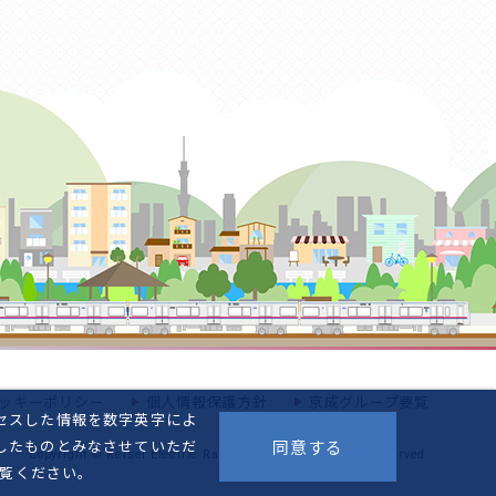
ッキーポリシー
個人情報保護方針
京成グループ要覧
セスした情報を数字英字によ
したものとみなさせていただ
同意する
Copyright © Keisei Electric Railway Co.,Ltd.All Rights Reserved.
覧ください。