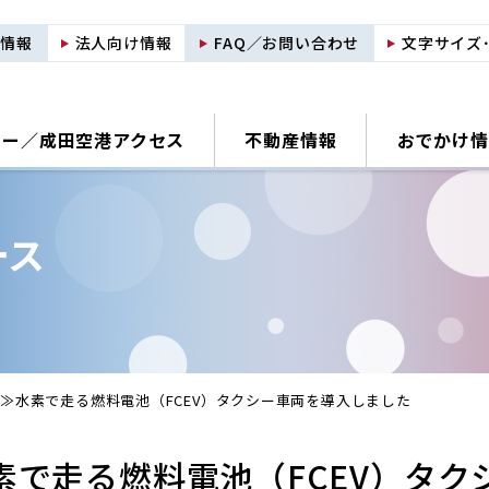
用情報
法人向け情報
FAQ／お問い合わせ
文字サイズ
ナー／
成田空港アクセス
不動産情報
おでかけ情
ース
≫水素で走る燃料電池（FCEV）タクシー車両を導入しました
素で走る燃料電池（FCEV）タク