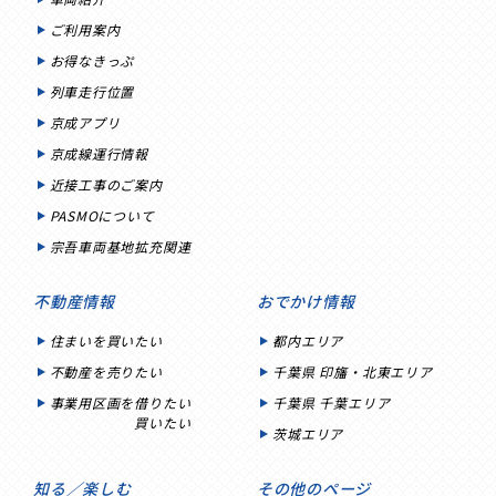
ご利用案内
お得なきっぷ
列車走行位置
京成アプリ
京成線運行情報
近接工事のご案内
PASMOについて
宗吾車両基地拡充関連
不動産情報
おでかけ情報
住まいを買いたい
都内エリア
不動産を売りたい
千葉県 印旛・北東エリア
事業用区画を借りたい
千葉県 千葉エリア
買いたい
茨城エリア
知る／楽しむ
その他のページ