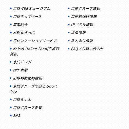
京成WEBミュージアム
京成グループ情報
京成きっずベース
京成線運行情報
車両紹介
IR／会社情報
お得なきっぷ
採用情報
京成ロケーションサービス
法人向け情報
Keisei Online Shop(京成百
FAQ／お問い合わせ
貨店)
京成パンダ
四ツ木駅
旧博物館動物園駅
京成グループで巡る Short
Trip
京成らいん
京成グループ要覧
SNS