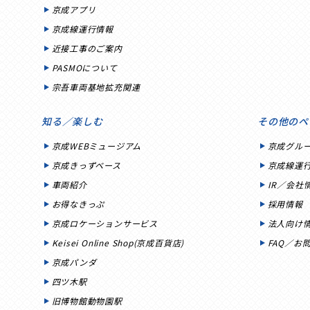
京成アプリ
京成線運行情報
近接工事のご案内
PASMOについて
宗吾車両基地拡充関連
知る／楽しむ
その他のペ
京成WEBミュージアム
京成グル
京成きっずベース
京成線運
車両紹介
IR／会社
お得なきっぷ
採用情報
京成ロケーションサービス
法人向け
Keisei Online Shop(京成百貨店)
FAQ／お
京成パンダ
四ツ木駅
旧博物館動物園駅