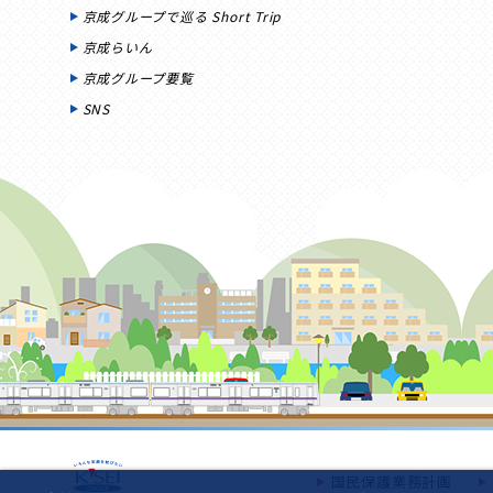
京成グループで巡る Short Trip
京成らいん
京成グループ要覧
SNS
国民保護業務計画