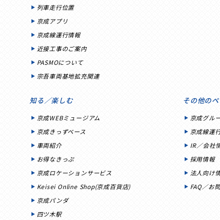
列車走行位置
京成アプリ
京成線運行情報
近接工事のご案内
PASMOについて
宗吾車両基地拡充関連
知る／楽しむ
その他のペ
京成WEBミュージアム
京成グル
京成きっずベース
京成線運
車両紹介
IR／会社
お得なきっぷ
採用情報
京成ロケーションサービス
法人向け
Keisei Online Shop(京成百貨店)
FAQ／お
京成パンダ
四ツ木駅