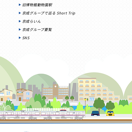
旧博物館動物園駅
京成グループで巡る Short Trip
京成らいん
京成グループ要覧
SNS