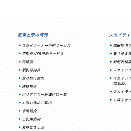
電車と駅の情報
スカイライ
スカイライナー予約サービス
成田空港
定期券WEB予約サービス
乗り換え
路線図
時刻表検
駅別時刻表
スカイラ
乗り換え検索
スカイラ
（顔認証）
運賃検索
スカイラ
バリアフリー駅構内図一覧
お得なき
お忘れ物のご案内
車両紹介
ご利用案内
お得なきっぷ