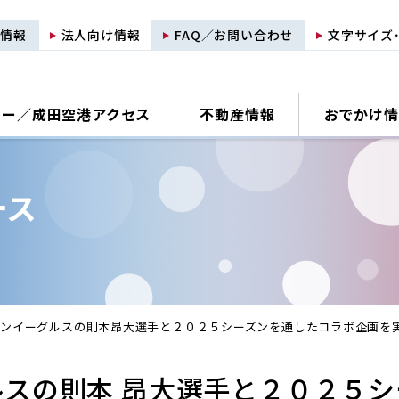
用情報
法人向け情報
FAQ／お問い合わせ
文字サイズ
ナー／
成田空港アクセス
不動産情報
おでかけ情
ース
ンイーグルスの則本昂大選手と２０２５シーズンを通したコラボ企画を
スの則本 昂大選手と２０２５