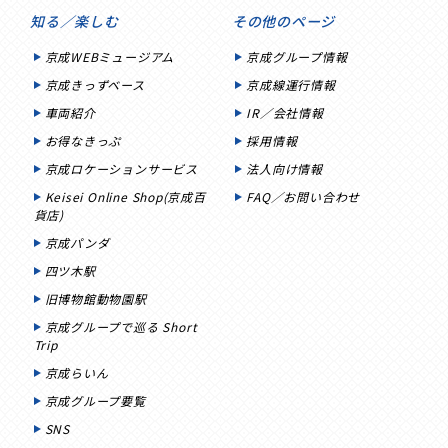
知る／楽しむ
その他のページ
京成WEBミュージアム
京成グループ情報
京成きっずベース
京成線運行情報
車両紹介
IR／会社情報
お得なきっぷ
採用情報
京成ロケーションサービス
法人向け情報
Keisei Online Shop(京成百
FAQ／お問い合わせ
貨店)
京成パンダ
四ツ木駅
旧博物館動物園駅
京成グループで巡る Short
Trip
京成らいん
京成グループ要覧
SNS