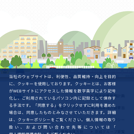
当社のウェブサイトは、利便性、品質維持・向上を目的
に、クッキーを使用しております。クッキーとは、お客様
がWEBサイトにアクセスした情報を数字英字により記号
国民保護業務計画
化し、ご利用されているパソコン内に記録として保存す
る手法です。「同意する」をクリックせずに利用を進めた
新型インフルエンザ等対策業務計画要旨
場合は、同意したものとみなさせていただきます。詳細
は、
クッキーポリシー
をご覧ください。個人情報の取り
被害者等支援計画
クッキーポリシー
扱い、および問い合わせ先等については「
個人情報保護方針
京成グループ要覧