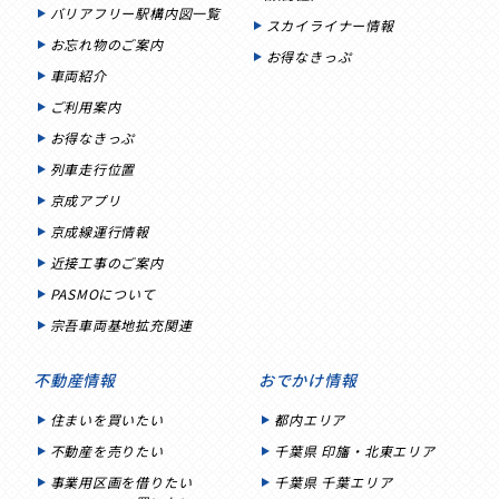
バリアフリー駅構内図一覧
スカイライナー情報
お忘れ物のご案内
お得なきっぷ
車両紹介
ご利用案内
お得なきっぷ
列車走行位置
京成アプリ
京成線運行情報
近接工事のご案内
PASMOについて
宗吾車両基地拡充関連
不動産情報
おでかけ情報
住まいを買いたい
都内エリア
不動産を売りたい
千葉県 印旛・北東エリア
事業用区画を借りたい
千葉県 千葉エリア