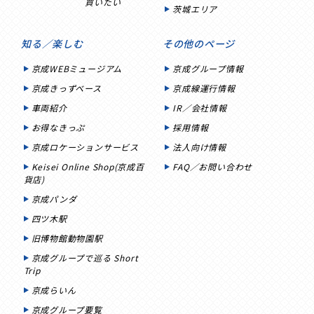
買いたい
茨城エリア
知る／楽しむ
その他のページ
京成WEBミュージアム
京成グループ情報
京成きっずベース
京成線運行情報
車両紹介
IR／会社情報
お得なきっぷ
採用情報
京成ロケーションサービス
法人向け情報
Keisei Online Shop(京成百
FAQ／お問い合わせ
貨店)
京成パンダ
四ツ木駅
旧博物館動物園駅
京成グループで巡る Short
Trip
京成らいん
京成グループ要覧