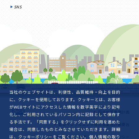
SNS
当社のウェブサイトは、利便性、品質維持・向上を目的
に、クッキーを使用しております。クッキーとは、お客様
がWEBサイトにアクセスした情報を数字英字により記号
国民保護業務計画
化し、ご利用されているパソコン内に記録として保存す
る手法です。「同意する」をクリックせずに利用を進めた
新型インフルエンザ等対策業務計画要旨
場合は、同意したものとみなさせていただきます。詳細
は、
クッキーポリシー
をご覧ください。個人情報の取り
被害者等支援計画
クッキーポリシー