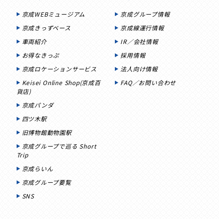
京成WEBミュージアム
京成グループ情報
京成きっずベース
京成線運行情報
車両紹介
IR／会社情報
お得なきっぷ
採用情報
京成ロケーションサービス
法人向け情報
Keisei Online Shop(京成百
FAQ／お問い合わせ
貨店)
京成パンダ
四ツ木駅
旧博物館動物園駅
京成グループで巡る Short
Trip
京成らいん
京成グループ要覧
SNS