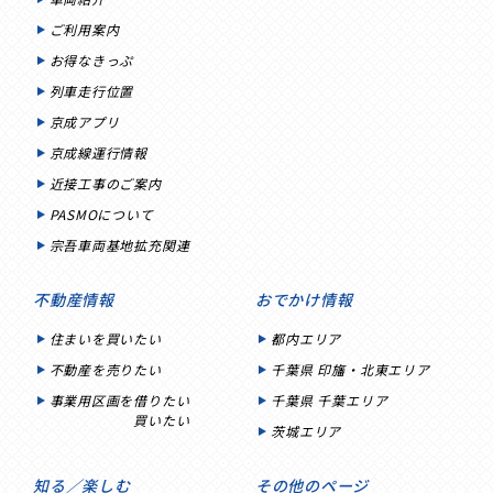
ご利用案内
お得なきっぷ
列車走行位置
京成アプリ
京成線運行情報
近接工事のご案内
PASMOについて
宗吾車両基地拡充関連
不動産情報
おでかけ情報
住まいを買いたい
都内エリア
不動産を売りたい
千葉県 印旛・北東エリア
事業用区画を借りたい
千葉県 千葉エリア
買いたい
茨城エリア
知る／楽しむ
その他のページ