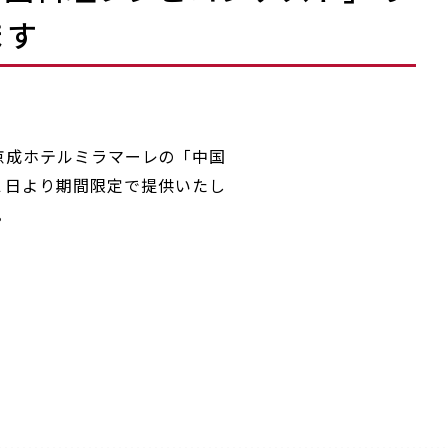
ます
京成ホテルミラマーレの「中国
１日より期間限定で提供いたし
。