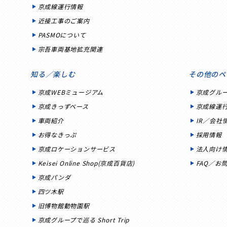
京成線運行情報
近接工事のご案内
PASMOについて
宗吾車両基地拡充関連
知る／楽しむ
その他のペ
京成WEBミュージアム
京成グル
京成きっずベース
京成線運
車両紹介
IR／会社
お得なきっぷ
採用情報
京成ロケーションサービス
法人向け
Keisei Online Shop(京成百貨店)
FAQ／お
京成パンダ
四ツ木駅
旧博物館動物園駅
京成グループで巡る Short Trip