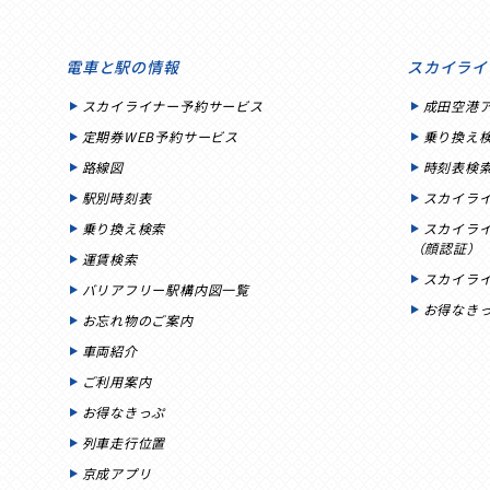
電車と駅の情報
スカイライ
スカイライナー予約サービス
成田空港
定期券WEB予約サービス
乗り換え
路線図
時刻表検
駅別時刻表
スカイラ
乗り換え検索
スカイラ
（顔認証）
運賃検索
スカイラ
バリアフリー駅構内図一覧
お得なき
お忘れ物のご案内
車両紹介
ご利用案内
お得なきっぷ
列車走行位置
京成アプリ