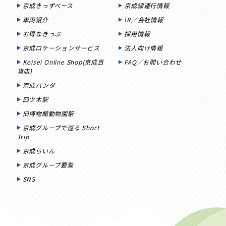
京成きっずベース
京成線運行情報
車両紹介
IR／会社情報
お得なきっぷ
採用情報
京成ロケーションサービス
法人向け情報
Keisei Online Shop(京成百
FAQ／お問い合わせ
貨店)
京成パンダ
四ツ木駅
旧博物館動物園駅
京成グループで巡る Short
Trip
京成らいん
京成グループ要覧
SNS