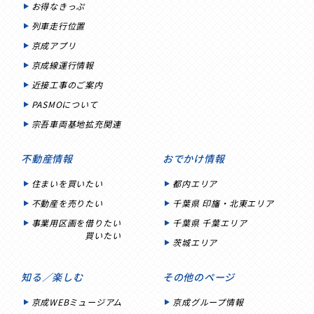
お得なきっぷ
列車走行位置
京成アプリ
京成線運行情報
近接工事のご案内
PASMOについて
宗吾車両基地拡充関連
不動産情報
おでかけ情報
住まいを買いたい
都内エリア
不動産を売りたい
千葉県 印旛・北東エリア
事業用区画を借りたい
千葉県 千葉エリア
買いたい
茨城エリア
知る／楽しむ
その他のページ
京成WEBミュージアム
京成グループ情報