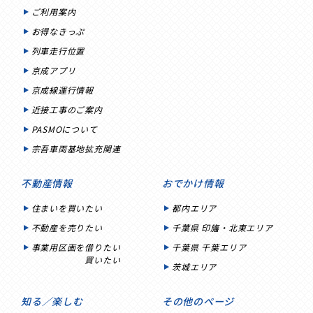
ご利用案内
お得なきっぷ
列車走行位置
京成アプリ
京成線運行情報
近接工事のご案内
PASMOについて
宗吾車両基地拡充関連
不動産情報
おでかけ情報
住まいを買いたい
都内エリア
不動産を売りたい
千葉県 印旛・北東エリア
事業用区画を借りたい
千葉県 千葉エリア
買いたい
茨城エリア
知る／楽しむ
その他のページ