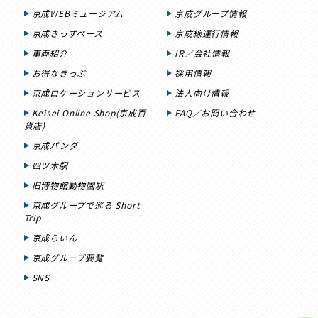
京成WEBミュージアム
京成グループ情報
京成きっずベース
京成線運行情報
車両紹介
IR／会社情報
お得なきっぷ
採用情報
京成ロケーションサービス
法人向け情報
Keisei Online Shop(京成百
FAQ／お問い合わせ
貨店)
京成パンダ
四ツ木駅
旧博物館動物園駅
京成グループで巡る Short
Trip
京成らいん
京成グループ要覧
SNS