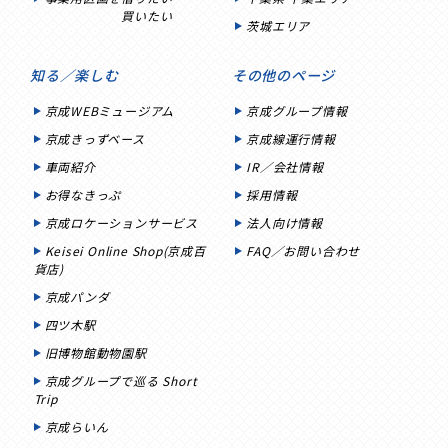
買いたい
茨城エリア
知る／楽しむ
その他のページ
京成WEBミュージアム
京成グループ情報
京成きっずベース
京成線運行情報
車両紹介
IR／会社情報
お得なきっぷ
採用情報
京成ロケーションサービス
法人向け情報
Keisei Online Shop(京成百
FAQ／お問い合わせ
貨店)
京成パンダ
四ツ木駅
旧博物館動物園駅
京成グループで巡る Short
Trip
京成らいん