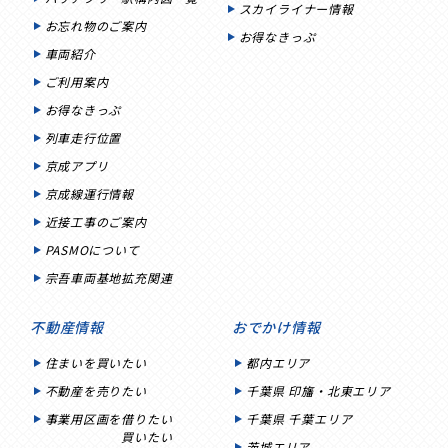
スカイライナー情報
お忘れ物のご案内
お得なきっぷ
車両紹介
ご利用案内
お得なきっぷ
列車走行位置
京成アプリ
京成線運行情報
近接工事のご案内
PASMOについて
宗吾車両基地拡充関連
不動産情報
おでかけ情報
住まいを買いたい
都内エリア
不動産を売りたい
千葉県 印旛・北東エリア
事業用区画を借りたい
千葉県 千葉エリア
買いたい
茨城エリア