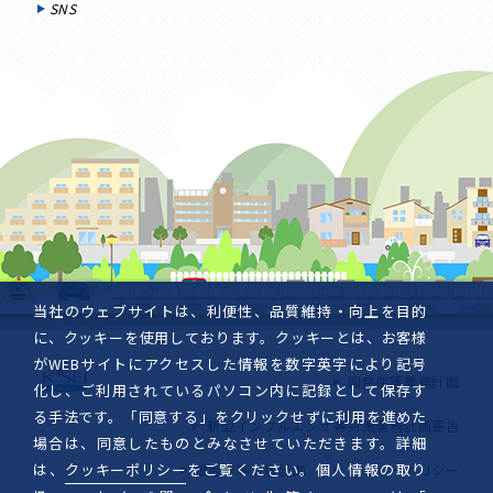
SNS
当社のウェブサイトは、利便性、品質維持・向上を目的
に、クッキーを使用しております。クッキーとは、お客様
がWEBサイトにアクセスした情報を数字英字により記号
国民保護業務計画
化し、ご利用されているパソコン内に記録として保存す
る手法です。「同意する」をクリックせずに利用を進めた
新型インフルエンザ等対策業務計画要旨
場合は、同意したものとみなさせていただきます。詳細
は、
クッキーポリシー
をご覧ください。個人情報の取り
被害者等支援計画
クッキーポリシー