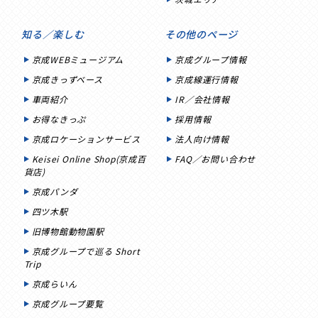
知る／楽しむ
その他のページ
京成WEBミュージアム
京成グループ情報
京成きっずベース
京成線運行情報
車両紹介
IR／会社情報
お得なきっぷ
採用情報
京成ロケーションサービス
法人向け情報
Keisei Online Shop(京成百
FAQ／お問い合わせ
貨店)
京成パンダ
四ツ木駅
旧博物館動物園駅
京成グループで巡る Short
Trip
京成らいん
京成グループ要覧