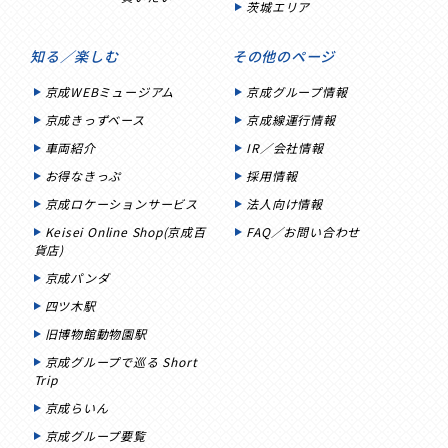
茨城エリア
知る／楽しむ
その他のページ
京成WEBミュージアム
京成グループ情報
京成きっずベース
京成線運行情報
車両紹介
IR／会社情報
お得なきっぷ
採用情報
京成ロケーションサービス
法人向け情報
Keisei Online Shop(京成百
FAQ／お問い合わせ
貨店)
京成パンダ
四ツ木駅
旧博物館動物園駅
京成グループで巡る Short
Trip
京成らいん
京成グループ要覧