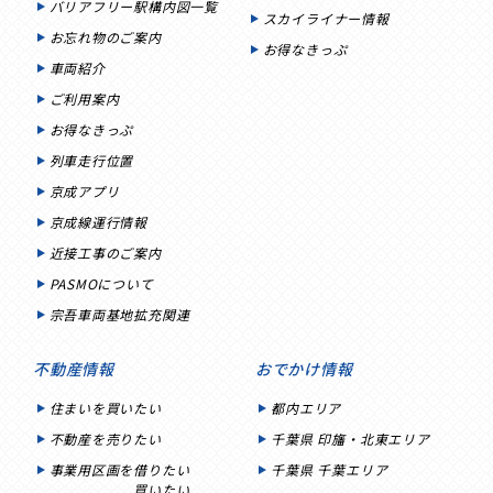
バリアフリー駅構内図一覧
スカイライナー情報
お忘れ物のご案内
お得なきっぷ
車両紹介
ご利用案内
お得なきっぷ
列車走行位置
京成アプリ
京成線運行情報
近接工事のご案内
PASMOについて
宗吾車両基地拡充関連
不動産情報
おでかけ情報
住まいを買いたい
都内エリア
不動産を売りたい
千葉県 印旛・北東エリア
事業用区画を借りたい
千葉県 千葉エリア
買いたい