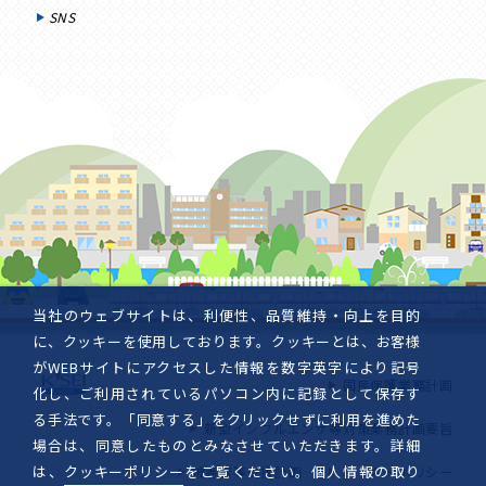
SNS
当社のウェブサイトは、利便性、品質維持・向上を目的
に、クッキーを使用しております。クッキーとは、お客様
がWEBサイトにアクセスした情報を数字英字により記号
国民保護業務計画
化し、ご利用されているパソコン内に記録として保存す
る手法です。「同意する」をクリックせずに利用を進めた
新型インフルエンザ等対策業務計画要旨
場合は、同意したものとみなさせていただきます。詳細
は、
クッキーポリシー
をご覧ください。個人情報の取り
被害者等支援計画
クッキーポリシー