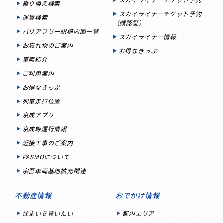
乗り換え検索
スカイライナーチケット予約
運賃検索
（顔認証）
バリアフリー駅構内図一覧
スカイライナー情報
お忘れ物のご案内
お得なきっぷ
車両紹介
ご利用案内
お得なきっぷ
列車走行位置
京成アプリ
京成線運行情報
近接工事のご案内
PASMOについて
宗吾車両基地拡充関連
不動産情報
おでかけ情報
住まいを買いたい
都内エリア