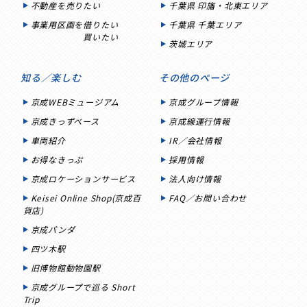
不動産を売りたい
千葉県 印旛・北東エリア
事業用区画を借りたい
千葉県 千葉エリア
買いたい
茨城エリア
知る／楽しむ
その他のページ
京成WEBミュージアム
京成グループ情報
京成きっずベース
京成線運行情報
車両紹介
IR／会社情報
お得なきっぷ
採用情報
京成ロケーションサービス
法人向け情報
Keisei Online Shop(京成百
FAQ／お問い合わせ
貨店)
京成パンダ
四ツ木駅
旧博物館動物園駅
京成グループで巡る Short
Trip