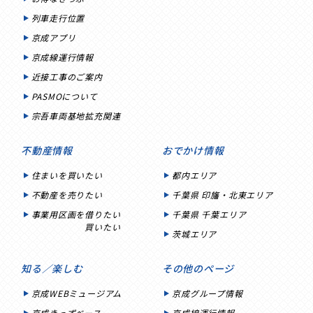
列車走行位置
京成アプリ
京成線運行情報
近接工事のご案内
PASMOについて
宗吾車両基地拡充関連
不動産情報
おでかけ情報
住まいを買いたい
都内エリア
不動産を売りたい
千葉県 印旛・北東エリア
事業用区画を借りたい
千葉県 千葉エリア
買いたい
茨城エリア
知る／楽しむ
その他のページ
京成WEBミュージアム
京成グループ情報
京成きっずベース
京成線運行情報