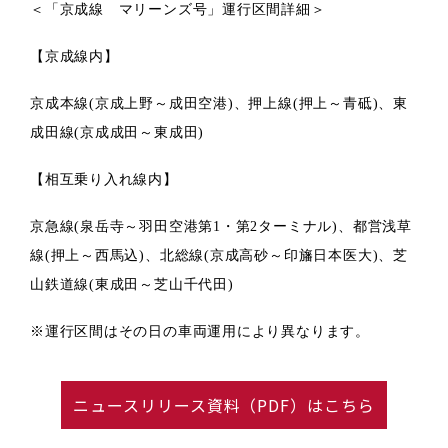
＜「京成線 マリーンズ号」運行区間詳細＞
【京成線内】
京成本線(京成上野～成田空港)、押上線(押上～青砥)、東
成田線(京成成田～東成田)
【相互乗り入れ線内】
京急線(泉岳寺～羽田空港第1・第2ターミナル)、都営浅草
線(押上～西馬込)、北総線(京成高砂～印旛日本医大)、芝
山鉄道線(東成田～芝山千代田)
※運行区間はその日の車両運用により異なります。
ニュースリリース資料（PDF）はこちら