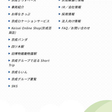
車両紹介
IR／会社情報
お得なきっぷ
採用情報
京成ロケーションサービス
法人向け情報
Keisei Online Shop(京成百
FAQ／お問い合わせ
貨店)
京成パンダ
四ツ木駅
旧博物館動物園駅
京成グループで巡る Short
Trip
京成らいん
京成グループ要覧
SNS