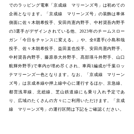
でのラッピング電車「京成線 マリーンズ号」は初めての
企画となります。「京成線 マリーンズ号」の装飾は車体
側面に佐々木朗希投手、安田尚憲内野手、中村奨吾内野手
の3選手がデザインされている他、2023年のチームスロー
ガン「今日をチャンスに変える。」や、全8選手(小島和哉
投手、佐々木朗希投手、益田直也投手、安田尚憲内野手、
中村奨吾内野手、藤原恭大外野手、髙部瑛斗外野手、山口
航輝外野手)で車内が埋め尽くされ、車両1編成が千葉ロッ
テマリーンズ一色となります。なお、「京成線 マリーン
ズ号」は京成本線や押上線中心に運行するほか、京急線、
都営浅草線、北総線、芝山鉄道線にも乗り入れ予定であ
り、広域のたくさんの方々にご利用いただけます。「京成
線 マリーンズ号」の運行区間は下記をご確認ください。