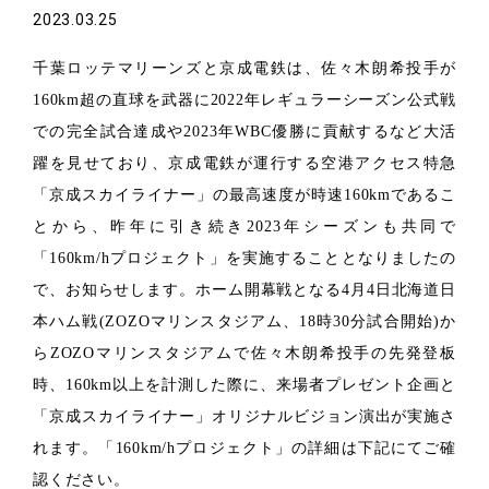
2023.03.25
千葉ロッテマリーンズと京成電鉄は、佐々木朗希投手が
160km超の直球を武器に2022年レギュラーシーズン公式戦
での完全試合達成や2023年WBC優勝に貢献するなど大活
躍を見せており、京成電鉄が運行する空港アクセス特急
「京成スカイライナー」の最高速度が時速160kmであるこ
とから、昨年に引き続き2023年シーズンも共同で
「160km/hプロジェクト」を実施することとなりましたの
で、お知らせします。ホーム開幕戦となる4月4日北海道日
本ハム戦(ZOZOマリンスタジアム、18時30分試合開始)か
らZOZOマリンスタジアムで佐々木朗希投手の先発登板
時、160km以上を計測した際に、来場者プレゼント企画と
「京成スカイライナー」オリジナルビジョン演出が実施さ
れます。「160km/hプロジェクト」の詳細は下記にてご確
認ください。