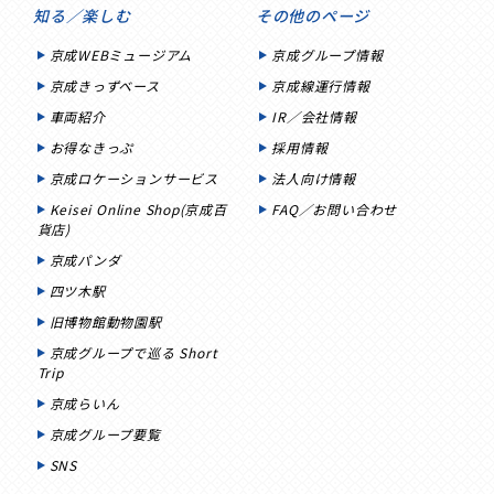
知る／楽しむ
その他のページ
京成WEBミュージアム
京成グループ情報
京成きっずベース
京成線運行情報
車両紹介
IR／会社情報
お得なきっぷ
採用情報
京成ロケーションサービス
法人向け情報
Keisei Online Shop(京成百
FAQ／お問い合わせ
貨店)
京成パンダ
四ツ木駅
旧博物館動物園駅
京成グループで巡る Short
Trip
京成らいん
京成グループ要覧
SNS