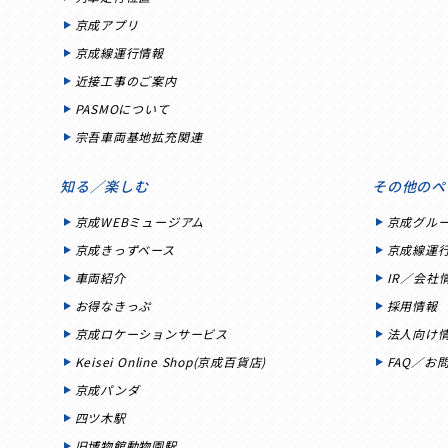
京成アプリ
京成線運行情報
近接工事のご案内
PASMOについて
宗吾車両基地拡充関連
知る／楽しむ
その他のペ
京成WEBミュージアム
京成グル
京成きっずベース
京成線運
車両紹介
IR／会社
お得なきっぷ
採用情報
京成ロケーションサービス
法人向け
Keisei Online Shop(京成百貨店)
FAQ／お
京成パンダ
四ツ木駅
旧博物館動物園駅