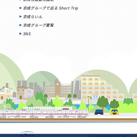
京成グループで巡る Short Trip
京成らいん
京成グループ要覧
SNS