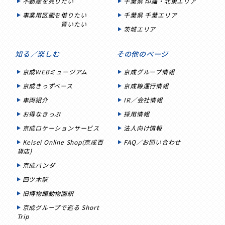
不動産を売りたい
千葉県 印旛・北東エリア
事業用区画を借りたい
千葉県 千葉エリア
買いたい
茨城エリア
知る／楽しむ
その他のページ
京成WEBミュージアム
京成グループ情報
京成きっずベース
京成線運行情報
車両紹介
IR／会社情報
お得なきっぷ
採用情報
京成ロケーションサービス
法人向け情報
Keisei Online Shop(京成百
FAQ／お問い合わせ
貨店)
京成パンダ
四ツ木駅
旧博物館動物園駅
京成グループで巡る Short
Trip