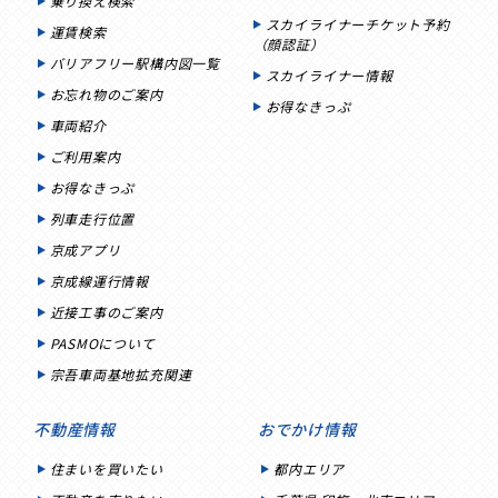
乗り換え検索
スカイライナーチケット予約
運賃検索
（顔認証）
バリアフリー駅構内図一覧
スカイライナー情報
お忘れ物のご案内
お得なきっぷ
車両紹介
ご利用案内
お得なきっぷ
列車走行位置
京成アプリ
京成線運行情報
近接工事のご案内
PASMOについて
宗吾車両基地拡充関連
不動産情報
おでかけ情報
住まいを買いたい
都内エリア