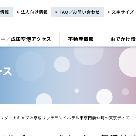
用情報
法人向け情報
FAQ／お問い合わせ
文字サイズ
ナー／
成田空港アクセス
不動産情報
おでかけ情
ース
リゾートキャブ≫京成リッチモンドホテル東京門前仲町～東京ディズニ