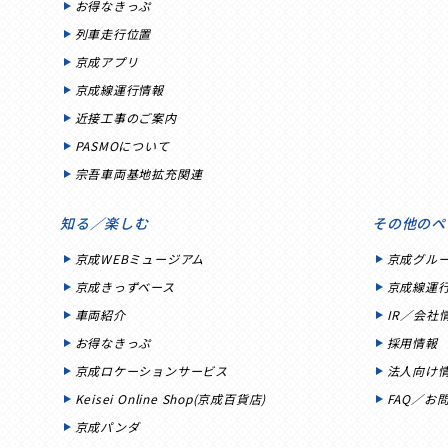
お得なきっぷ
列車走行位置
京成アプリ
京成線運行情報
近接工事のご案内
PASMOについて
宗吾車両基地拡充関連
知る／楽しむ
その他のペ
京成WEBミュージアム
京成グル
京成きっずベース
京成線運
車両紹介
IR／会社
お得なきっぷ
採用情報
京成ロケーションサービス
法人向け
Keisei Online Shop(京成百貨店)
FAQ／お
京成パンダ