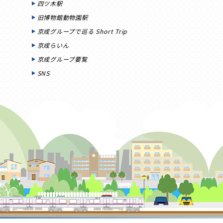
四ツ木駅
旧博物館動物園駅
京成グループで巡る Short Trip
京成らいん
京成グループ要覧
SNS