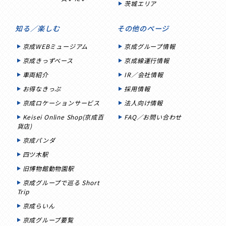
茨城エリア
知る／楽しむ
その他のページ
京成WEBミュージアム
京成グループ情報
京成きっずベース
京成線運行情報
車両紹介
IR／会社情報
お得なきっぷ
採用情報
京成ロケーションサービス
法人向け情報
Keisei Online Shop(京成百
FAQ／お問い合わせ
貨店)
京成パンダ
四ツ木駅
旧博物館動物園駅
京成グループで巡る Short
Trip
京成らいん
京成グループ要覧