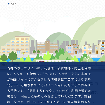
SNS
当社のウェブサイトは、利便性、品質維持・向上を目的
に、クッキーを使用しております。クッキーとは、お客様
がWEBサイトにアクセスした情報を数字英字により記号
国民保護業務計画
化し、ご利用されているパソコン内に記録として保存す
る手法です。「同意する」をクリックせずに利用を進めた
新型インフルエンザ等対策業務計画要旨
場合は、同意したものとみなさせていただきます。詳細
は、
クッキーポリシー
をご覧ください。個人情報の取り
被害者等支援計画
クッキーポリシー