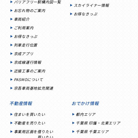
バリアフリー駅構内図一覧
スカイライナー情報
お忘れ物のご案内
お得なきっぷ
車両紹介
ご利用案内
お得なきっぷ
列車走行位置
京成アプリ
京成線運行情報
近接工事のご案内
PASMOについて
宗吾車両基地拡充関連
不動産情報
おでかけ情報
住まいを買いたい
都内エリア
不動産を売りたい
千葉県 印旛・北東エリア
事業用区画を借りたい
千葉県 千葉エリア
買いたい