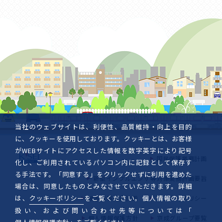
当社のウェブサイトは、利便性、品質維持・向上を目的
に、クッキーを使用しております。クッキーとは、お客様
がWEBサイトにアクセスした情報を数字英字により記号
国民保護業務計画
化し、ご利用されているパソコン内に記録として保存す
る手法です。「同意する」をクリックせずに利用を進めた
新型インフルエンザ等対策業務計画要旨
場合は、同意したものとみなさせていただきます。詳細
は、
クッキーポリシー
をご覧ください。個人情報の取り
被害者等支援計画
クッキーポリシー
扱い、および問い合わせ先等については「
個人情報保護方針
京成グループ要覧