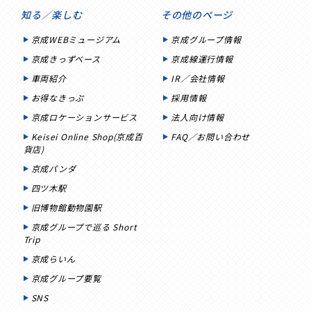
知る／楽しむ
その他のページ
京成WEBミュージアム
京成グループ情報
京成きっずベース
京成線運行情報
車両紹介
IR／会社情報
お得なきっぷ
採用情報
京成ロケーションサービス
法人向け情報
Keisei Online Shop(京成百
FAQ／お問い合わせ
貨店)
京成パンダ
四ツ木駅
旧博物館動物園駅
京成グループで巡る Short
Trip
京成らいん
京成グループ要覧
SNS