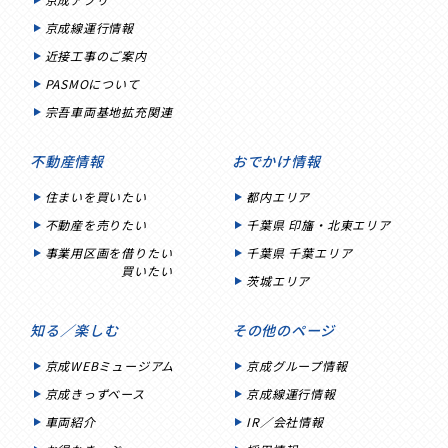
京成線運行情報
近接工事のご案内
PASMOについて
宗吾車両基地拡充関連
不動産情報
おでかけ情報
住まいを買いたい
都内エリア
不動産を売りたい
千葉県 印旛・北東エリア
事業用区画を借りたい
千葉県 千葉エリア
買いたい
茨城エリア
知る／楽しむ
その他のページ
京成WEBミュージアム
京成グループ情報
京成きっずベース
京成線運行情報
車両紹介
IR／会社情報