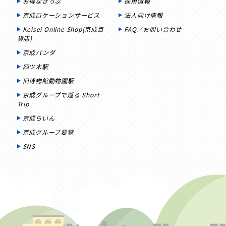
お得なきっぷ
採用情報
京成ロケーションサービス
法人向け情報
Keisei Online Shop(京成百
FAQ／お問い合わせ
貨店)
京成パンダ
四ツ木駅
旧博物館動物園駅
京成グループで巡る Short
Trip
京成らいん
京成グループ要覧
SNS