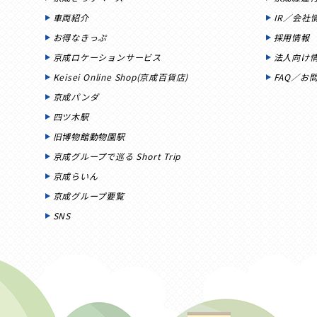
車両紹介
IR／会社
お得なきっぷ
採用情報
京成ロケーションサービス
法人向け
Keisei Online Shop(京成百貨店)
FAQ／お
京成パンダ
四ツ木駅
旧博物館動物園駅
京成グループで巡る Short Trip
京成らいん
京成グループ要覧
SNS