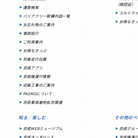
（顔認証）
運賃検索
スカイラ
バリアフリー駅構内図一覧
お得なき
お忘れ物のご案内
車両紹介
ご利用案内
お得なきっぷ
列車走行位置
京成アプリ
京成線運行情報
近接工事のご案内
PASMOについて
宗吾車両基地拡充関連
知る／楽しむ
その他のペ
京成WEBミュージアム
京成グル
京成きっずベース
京成線運