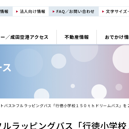
用情報
法人向け情報
FAQ／お問い合わせ
文字サイズ
ナー／
成田空港アクセス
不動産情報
おでかけ情
ース
ットバス≫フルラッピングバス「行徳小学校１５０ｔｈドリームバス」を
フルラッピングバス「行徳小学校