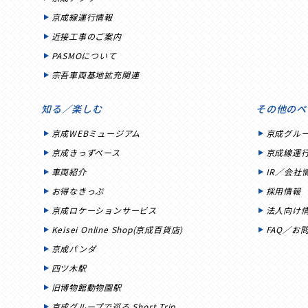
京成線運行情報
近接工事のご案内
PASMOについて
宗吾車両基地拡充関連
知る／楽しむ
その他のペ
京成WEBミュージアム
京成グル
京成きっずベース
京成線運
車両紹介
IR／会社
お得なきっぷ
採用情報
京成ロケーションサービス
法人向け
Keisei Online Shop(京成百貨店)
FAQ／お
京成パンダ
四ツ木駅
旧博物館動物園駅
京成グループで巡る Short Trip