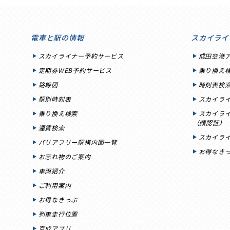
電車と駅の情報
スカイライ
スカイライナー予約サービス
成田空港
定期券WEB予約サービス
乗り換え
路線図
時刻表検
駅別時刻表
スカイラ
乗り換え検索
スカイラ
（顔認証）
運賃検索
スカイラ
バリアフリー駅構内図一覧
お得なき
お忘れ物のご案内
車両紹介
ご利用案内
お得なきっぷ
列車走行位置
京成アプリ