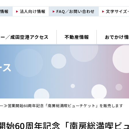
用情報
法人向け情報
FAQ／お問い合わせ
文字サイズ
ナー／
成田空港アクセス
不動産情報
おでかけ情
ース
ー≫営業開始60周年記念「南房総満喫ビューチケット」を販売します
開始60周年記念「南房総満喫ビ